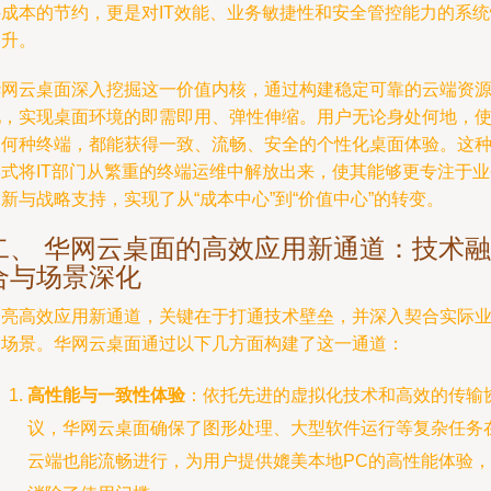
件成本的节约，更是对IT效能、业务敏捷性和安全管控能力的系统
提升。
华网云桌面深入挖掘这一价值内核，通过构建稳定可靠的云端资
池，实现桌面环境的即需即用、弹性伸缩。用户无论身处何地，
用何种终端，都能获得一致、流畅、安全的个性化桌面体验。这
模式将IT部门从繁重的终端运维中解放出来，使其能够更专注于业
新与战略支持，实现了从“成本中心”到“价值中心”的转变。
二、 华网云桌面的高效应用新通道：技术融
合与场景深化
点亮高效应用新通道，关键在于打通技术壁垒，并深入契合实际
务场景。华网云桌面通过以下几方面构建了这一通道：
高性能与一致性体验
：依托先进的虚拟化技术和高效的传输
议，华网云桌面确保了图形处理、大型软件运行等复杂任务
云端也能流畅进行，为用户提供媲美本地PC的高性能体验，