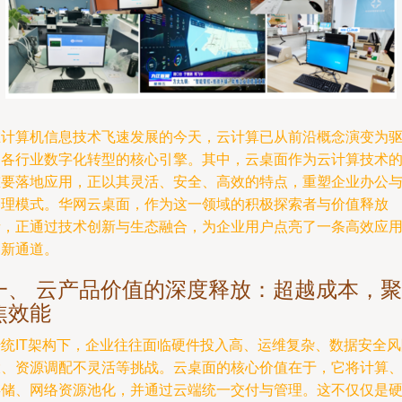
在计算机信息技术飞速发展的今天，云计算已从前沿概念演变为
动各行业数字化转型的核心引擎。其中，云桌面作为云计算技术
重要落地应用，正以其灵活、安全、高效的特点，重塑企业办公与I
管理模式。华网云桌面，作为这一领域的积极探索者与价值释放
者，正通过技术创新与生态融合，为企业用户点亮了一条高效应
的新通道。
一、 云产品价值的深度释放：超越成本，聚
焦效能
传统IT架构下，企业往往面临硬件投入高、运维复杂、数据安全风
大、资源调配不灵活等挑战。云桌面的核心价值在于，它将计算
存储、网络资源池化，并通过云端统一交付与管理。这不仅仅是