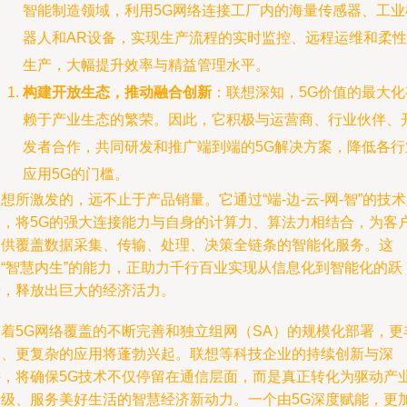
智能制造领域，利用5G网络连接工厂内的海量传感器、工业
器人和AR设备，实现生产流程的实时监控、远程运维和柔性
生产，大幅提升效率与精益管理水平。
构建开放生态，推动融合创新
：联想深知，5G价值的最大化
赖于产业生态的繁荣。因此，它积极与运营商、行业伙伴、
发者合作，共同研发和推广端到端的5G解决方案，降低各行
应用5G的门槛。
想所激发的，远不止于产品销量。它通过“端-边-云-网-智”的技
构，将5G的强大连接能力与自身的计算力、算法力相结合，为客
提供覆盖数据采集、传输、处理、决策全链条的智能化服务。这
种“智慧内生”的能力，正助力千行百业实现从信息化到智能化的跃
迁，释放出巨大的经济活力。
随着5G网络覆盖的不断完善和独立组网（SA）的规模化部署，更
富、更复杂的应用将蓬勃兴起。联想等科技企业的持续创新与深
耕，将确保5G技术不仅停留在通信层面，而是真正转化为驱动产
升级、服务美好生活的智慧经济新动力。一个由5G深度赋能，更