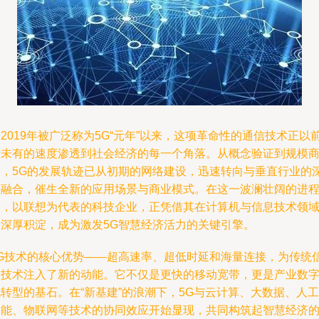
2019年被广泛称为5G“元年”以来，这项革命性的通信技术正以
所未有的速度渗透到社会经济的每一个角落。从概念验证到规模
用，5G的发展轨迹已从初期的网络建设，迅速转向与垂直行业的
度融合，催生全新的应用场景与商业模式。在这一波澜壮阔的进
中，以联想为代表的科技企业，正凭借其在计算机与信息技术领
的深厚积淀，成为激发5G智慧经济活力的关键引擎。
5G技术的核心优势——超高速率、超低时延和海量连接，为传统
息技术注入了新的动能。它不仅是更快的移动宽带，更是产业数
转型的基石。在“新基建”的浪潮下，5G与云计算、大数据、人工
智能、物联网等技术的协同效应开始显现，共同构筑起智慧经济