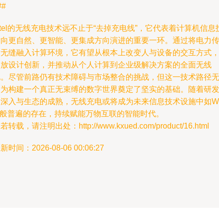
##
ntel的无线充电技术远不止于“去掉充电线”，它代表着计算机信息
术向更自然、更智能、更集成方向演进的重要一环。通过将电力
输无缝融入计算环境，它有望从根本上改变人与设备的交互方式
释放设计创新，并推动从个人计算到企业级解决方案的全面无线
化。尽管前路仍有技术障碍与市场整合的挑战，但这一技术路径
疑为构建一个真正无束缚的数字世界奠定了坚实的基础。随着研
的深入与生态的成熟，无线充电或将成为未来信息技术设施中如Wi
Fi般普遍的存在，持续赋能万物互联的智能时代。
若转载，请注明出处：http://www.kxued.com/product/16.html
新时间：2026-08-06 00:06:27