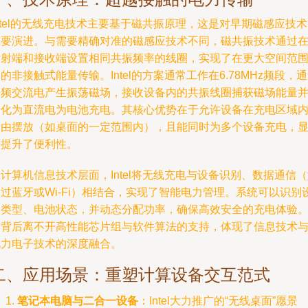
ntel的无线充电技术主要基于磁共振原理，这是对早期磁感应技
重要演进。与需要精确对准的磁感应技术不同，磁共振技术通过
发射端和接收端设置相同共振频率的线圈，实现了在更大空间范
的非接触式能量传输。Intel的方案通常工作在6.78MHz频段，
高频交流电产生振荡磁场，接收设备内的共振线圈捕获磁场能量
转化为直流电为电池充电。其核心优势在于允许设备在充电区域
自由摆放（如桌面的一定范围内），且能同时为多个设备充电，
著提升了便利性。
计算机信息技术层面，Intel将无线充电与设备识别、数据通信
过蓝牙或Wi-Fi）相结合，实现了智能电力管理。系统可以识别
备类型、电池状态，并动态分配功率，确保高效安全的充电体验
这背后离不开高性能芯片组与软件算法的支持，体现了信息技术
电力电子技术的深度融合。
二、应用场景：重塑计算设备交互范式
笔记本电脑与二合一设备
：Intel大力推广的“无线桌面”愿景